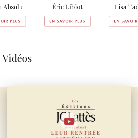
n Absolu
Éric Libiot
Lisa Ta
VOIR PLUS
EN SAVOIR PLUS
EN SAVOIR
Vidéos