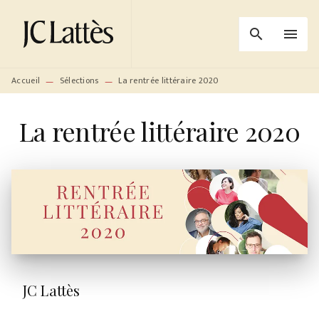
MENU
RECHERCHE
CONTENU
search
menu
PIED DE PAGE
Accueil
Sélections
La rentrée littéraire 2020
—
—
La rentrée littéraire 2020
JC Lattès