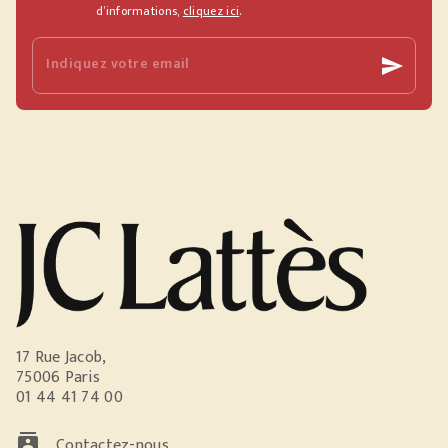
d’informations,
cliquez ici
.
Indiquez votre email
send
17 Rue Jacob,
75006 Paris
01 44 41 74 00
contacts
Contactez-nous