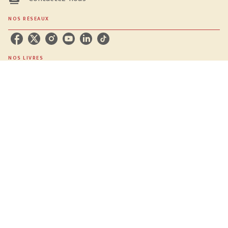
NOS RÉSEAUX
NOS LIVRES
Nouveautés
Auteurs
Le Masque
Nouveaux jours
La Grenade
PODCASTS
Parole d'écrivain