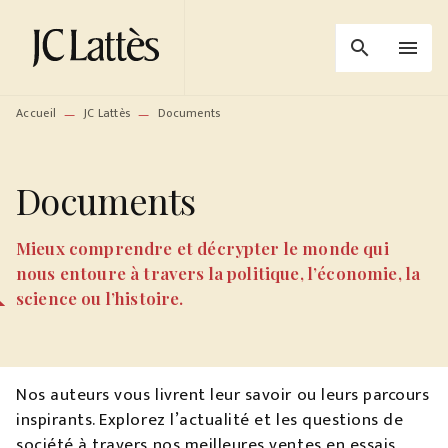
MENU
RECHERCHE
CONTENU
search
menu
PIED DE PAGE
Accueil
JC Lattès
Documents
—
—
Documents
Mieux comprendre et décrypter le monde qui
nous entoure à travers la politique, l’économie, la
science ou l’histoire.
Nos auteurs vous livrent leur savoir ou leurs parcours
inspirants. Explorez l’actualité et les questions de
société à travers nos meilleures ventes en essais,