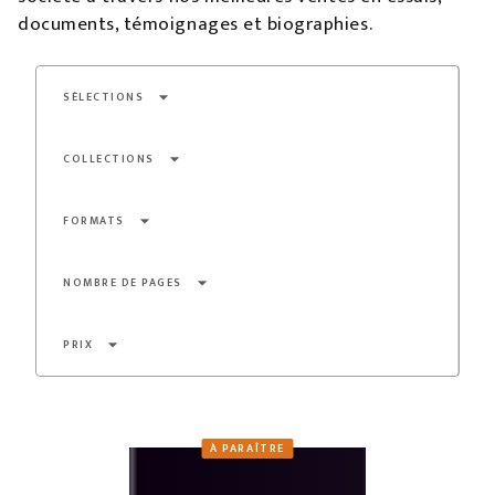
documents, témoignages et biographies.
arrow_drop_down
SÉLECTIONS
arrow_drop_down
COLLECTIONS
arrow_drop_down
FORMATS
arrow_drop_down
NOMBRE DE PAGES
arrow_drop_down
PRIX
À PARAÎTRE