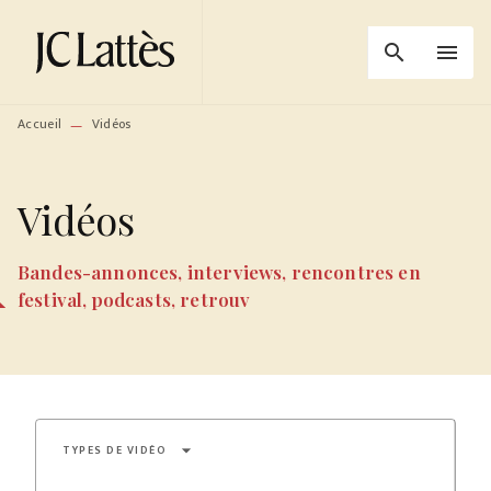
MENU
RECHERCHE
CONTENU
search
menu
PIED DE PAGE
Accueil
Vidéos
—
Vidéos
Bandes-annonces, interviews, rencontres en
festival, podcasts, retrouv
arrow_drop_down
TYPES DE VIDÉO