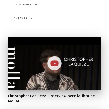
arrow_drop_down
CATÉGORIES
arrow_drop_down
AUTEURS
Christopher Laquieze - Interview avec la librairie
Mollat