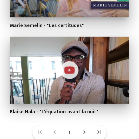
Marie Semelin - "Les certitudes"
Blaise Nala - "L'équation avant la nuit"
first_page
chevron_left
1
chevron_right
last_page