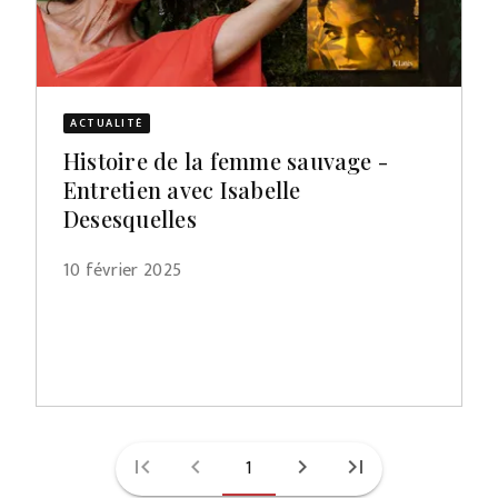
ACTUALITÉ
Histoire de la femme sauvage -
Entretien avec Isabelle
Desesquelles
10 février 2025
first_page
chevron_left
1
chevron_right
last_page