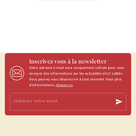
Inscrivez vous à la newsletter
Votre adresse e-mail sera uniquement utilisée pour vous
envoyer des informations sur les actualités de JC Lattès.
Vous pouvez vous désinscrire à tout moment. Pour plus
d’informations,
cliquez ici
.
Indiquez votre email
send