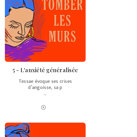
5 - L'anxiété généralisée
Tessae évoque ses crises
d’angoisse, sa p
…
ÉCOUTER LE PODCAST
play_circle_outline