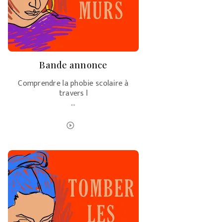
Bande annonce
Comprendre la phobie scolaire à
travers l
…
ÉCOUTER LE PODCAST
play_circle_outline