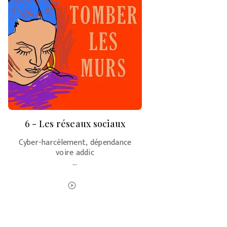
6 - Les réseaux sociaux
Cyber-harcèlement, dépendance
voire addic
…
ÉCOUTER LE PODCAST
play_circle_outline