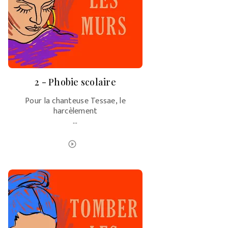
2 - Phobie scolaire
Pour la chanteuse Tessae, le
harcèlement
…
ÉCOUTER LE PODCAST
play_circle_outline