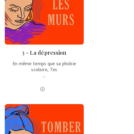
3 - La dépression
En même temps que sa phobie
scolaire, Tes
…
ÉCOUTER LE PODCAST
play_circle_outline