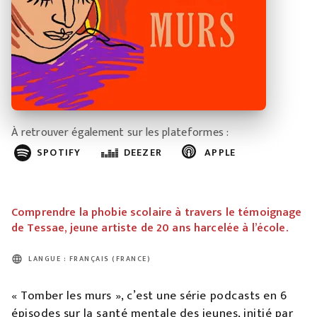
À retrouver également sur les plateformes :
SPOTIFY
DEEZER
APPLE
Comprendre la phobie scolaire à travers le témoignage
de Tessae, jeune artiste de 20 ans harcelée à l’école.
language
LANGUE : FRANÇAIS (FRANCE)
« Tomber les murs », c’est une série podcasts en 6
épisodes sur la santé mentale des jeunes, initié par