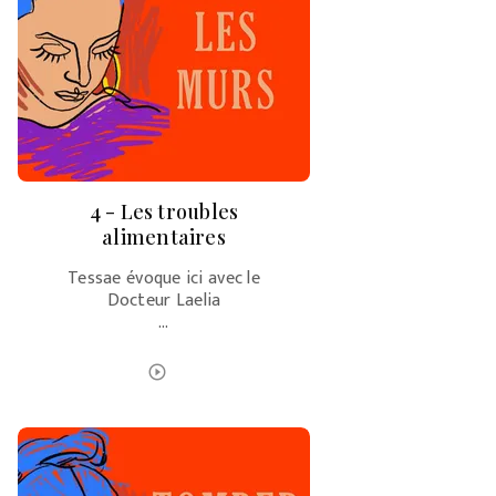
4 - Les troubles
alimentaires
Tessae évoque ici avec le
Docteur Laelia
…
ÉCOUTER LE PODCAST
play_circle_outline