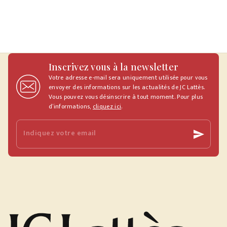
Inscrivez vous à la newsletter
Votre adresse e-mail sera uniquement utilisée pour vous
envoyer des informations sur les actualités de JC Lattès.
Vous pouvez vous désinscrire à tout moment. Pour plus
d’informations,
cliquez ici
.
Indiquez votre email
send