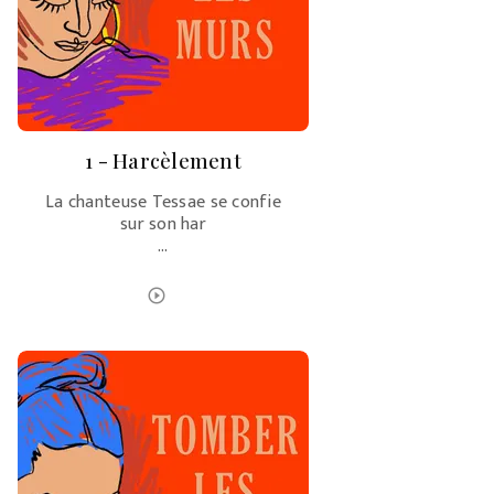
1 - Harcèlement
La chanteuse Tessae se confie
sur son har
…
ÉCOUTER LE PODCAST
play_circle_outline