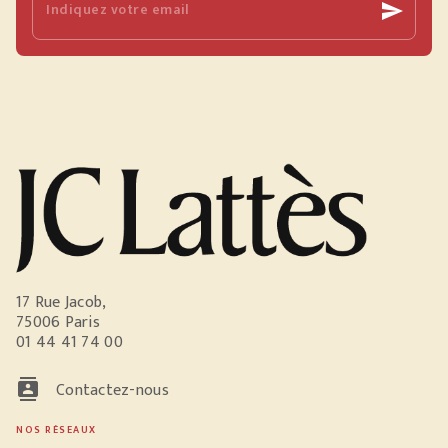
Indiquez votre email
send
17 Rue Jacob,
75006 Paris
01 44 41 74 00
contacts
Contactez-nous
NOS RÉSEAUX