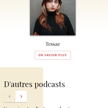
Tessae
EN SAVOIR PLUS
D'autres podcasts
navigate_before
navigate_next