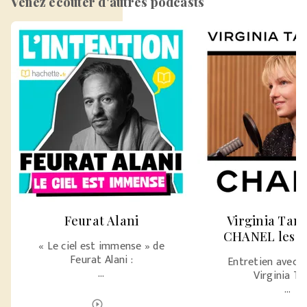
Venez écouter d'autres podcasts
Feurat Alani
Virginia Tan
CHANEL les 
« Le ciel est immense » de
Feurat Alani :
Entretien avec l’
…
Virginia T
…
ÉCOUTER LE PODCAST
play_circle_outline