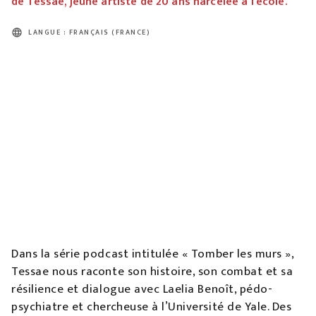
de Tessae, jeune artiste de 20 ans harcelée à l’école.
language
LANGUE : FRANÇAIS (FRANCE)
Dans la série podcast intitulée « Tomber les murs »,
Tessae nous raconte son histoire, son combat et sa
résilience et dialogue avec Laelia Benoît, pédo-
psychiatre et chercheuse à l’Université de Yale. Des