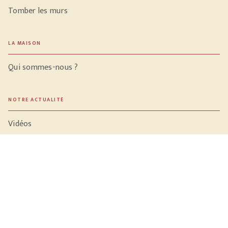
Tomber les murs
LA MAISON
Qui sommes-nous ?
NOTRE ACTUALITÉ
Vidéos
Meilleures ventes
PROFESSIONNELS
Libraires
Journalistes