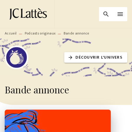
MENU
RECHERCHE
CONTENU
search
menu
PIED DE PAGE
Accueil
Podcasts originaux
Bande annonce
—
—
DÉCOUVRIR L'UNIVERS
arrow_forward
Bande annonce