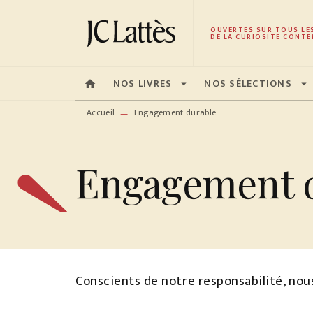
MENU
RECHERCHE
CONTENU
OUVERTES SUR TOUS LE
DE LA CURIOSITÉ CONTE
NOS LIVRES
NOS SÉLECTIONS
home
arrow_drop_down
arrow_drop_down
Accueil
Engagement durable
—
Engagement 
Conscients de notre responsabilité, no