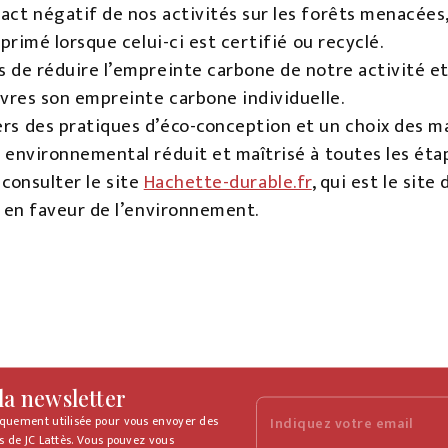
ct négatif de nos activités sur les forêts menacées, e
mprimé lorsque celui-ci est certifié ou recyclé.
 de réduire l’empreinte carbone de notre activité et
ivres son empreinte carbone individuelle.
rs des pratiques d’éco-conception et un choix des m
 environnemental réduit et maîtrisé à toutes les étape
 consulter le site
Hachette-durable.fr
, qui est le sit
en faveur de l’environnement.
 la newsletter
iquement utilisée pour vous envoyer des
Indiquez votre email
s de JC Lattès. Vous pouvez vous