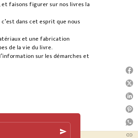
t faisons figurer sur nos livres la
 c’est dans cet esprit que nous
atériaux et une fabrication
s de la vie du livre.
e d’information sur les démarches et
P
P
P
P
P
send
link
C