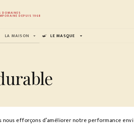
PIED DE PAGE
S DOMAINES
MPORAINE DEPUIS 1968
LA MAISON
LE MASQUE
arrow_drop_down
arrow_drop_down
durable
us nous efforçons d’améliorer notre performance env