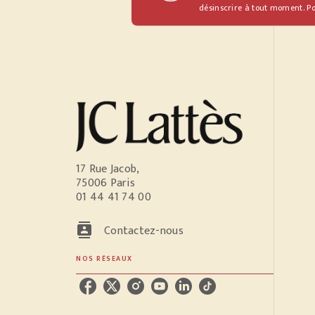
désinscrire à tout moment. Po
17 Rue Jacob,
75006 Paris
01 44 41 74 00
contacts
Contactez-nous
NOS RÉSEAUX