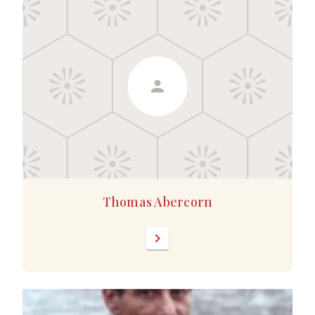
Thomas Abercorn
chevron_right