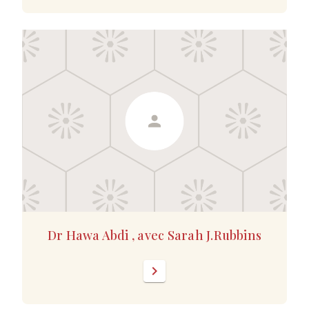
Dr Hawa Abdi , avec Sarah J.Rubbins
chevron_right