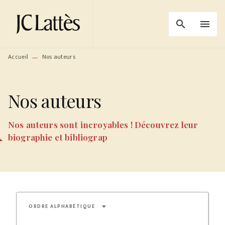
MENU
RECHERCHE
CONTENU
search
menu
PIED DE PAGE
Accueil
Nos auteurs
—
Nos auteurs
Nos auteurs sont incroyables ! Découvrez leur
biographie et bibliograp
arrow_drop_down
ORDRE ALPHABÉTIQUE