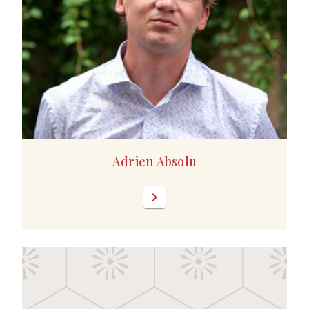
Adrien Absolu
chevron_right