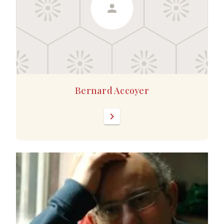
Bernard Accoyer
chevron_right