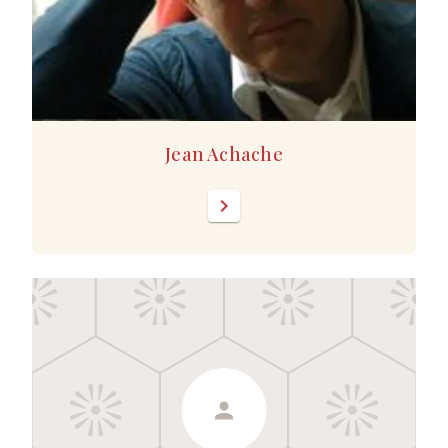
Jean Achache
chevron_right