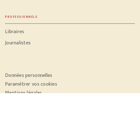
PROFESSIONNELS
Libraires
Journalistes
Données personnelles
Paramétrer vos cookies
Mentions légales
Conditions générales d'utilisation
Charte de référencement