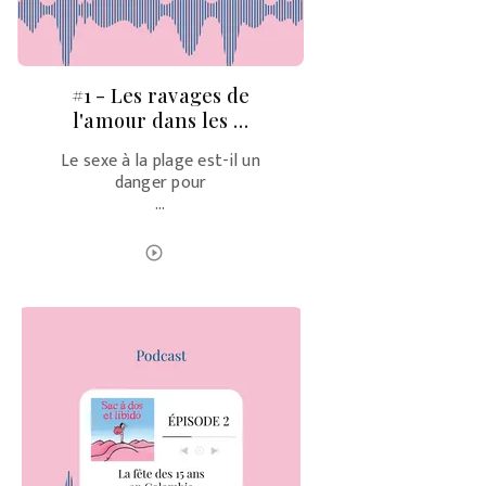
#1 - Les ravages de
l'amour dans les …
Le sexe à la plage est-il un
danger pour
…
ÉCOUTER LE PODCAST
play_circle_outline