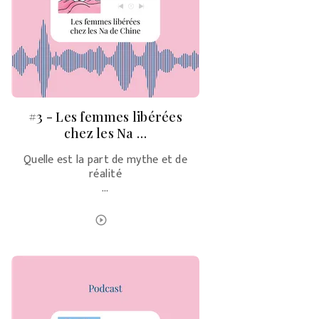
#3 - Les femmes libérées
chez les Na …
Quelle est la part de mythe et de
réalité
…
ÉCOUTER LE PODCAST
play_circle_outline