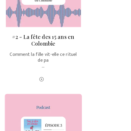
#2 - La fête des 15 ans en
Colombie
Comment la fille vit-elle ce rituel
de pa
…
ÉCOUTER LE PODCAST
play_circle_outline