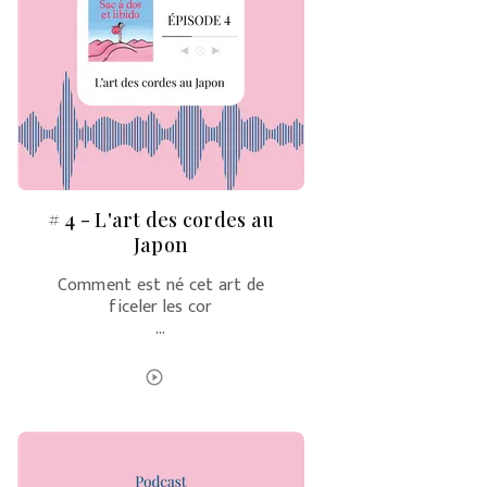
# 4 - L'art des cordes au
Japon
Comment est né cet art de
ficeler les cor
…
ÉCOUTER LE PODCAST
play_circle_outline