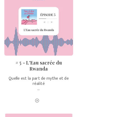
# 5 - L'Eau sacrée du
Rwanda
Quelle est la part de mythe et de
réalité
…
ÉCOUTER LE PODCAST
play_circle_outline