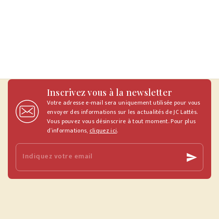
Inscrivez vous à la newsletter
Votre adresse e-mail sera uniquement utilisée pour vous
envoyer des informations sur les actualités de JC Lattès.
Vous pouvez vous désinscrire à tout moment. Pour plus
d’informations,
cliquez ici
.
Indiquez votre email
send