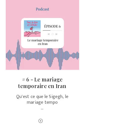
# 6 - Le mariage
temporaire en Iran
Qu'est ce que le Sigegh, le
mariage tempo
…
ÉCOUTER LE PODCAST
play_circle_outline