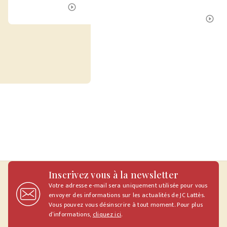
ÉCOUTER LE PODCAST
play_circle_outline
É
play_circle_outline
Inscrivez vous à la newsletter
Votre adresse e-mail sera uniquement utilisée pour vous
envoyer des informations sur les actualités de JC Lattès.
Vous pouvez vous désinscrire à tout moment. Pour plus
d’informations,
cliquez ici
.