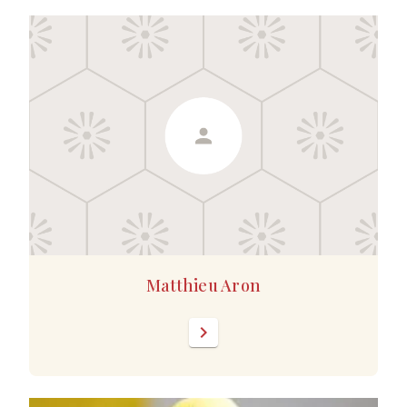
Matthieu Aron
chevron_right