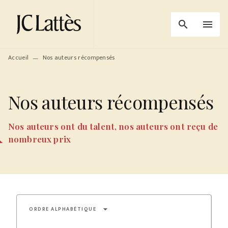
MENU
RECHERCHE
CONTENU
search
menu
PIED DE PAGE
Accueil
Nos auteurs récompensés
—
Nos auteurs récompensés
Nos auteurs ont du talent, nos auteurs ont reçu de
nombreux prix
arrow_drop_down
ORDRE ALPHABÉTIQUE