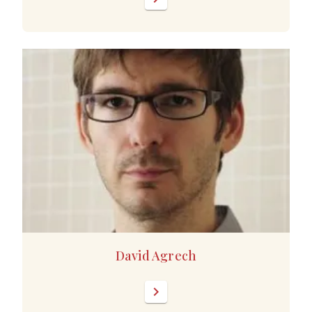
David Agrech
chevron_right