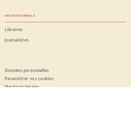
PROFESSIONNELS
Libraires
Journalistes
Données personnelles
Paramétrer vos cookies
Mentions légales
Conditions générales d'utilisation
Charte de référencement