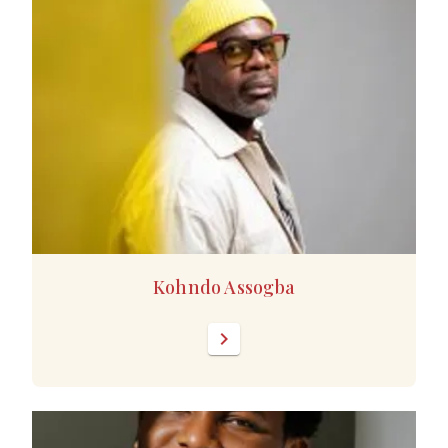
Kohndo Assogba
chevron_right