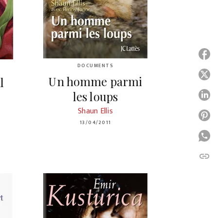
P
DOCUMENTS
P
Un homme parmi
l
les loups
P
Shaun Ellis
P
13/04/2011
P
link
C