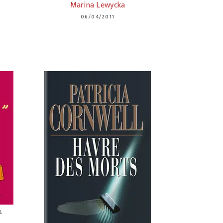
Marina Lewycka
06/04/2011
L