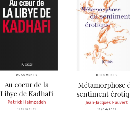
DOCUMENTS
DOCUMENTS
Au coeur de la
Métamorphose 
Libye de Kadhafi
sentiment éroti
Patrick Haimzadeh
Jean-Jacques Pauvert
13/04/2011
13/04/2011