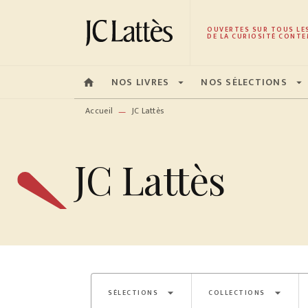
MENU
RECHERCHE
CONTENU
OUVERTES SUR TOUS LE
DE LA CURIOSITÉ CONTE
NOS LIVRES
NOS SÉLECTIONS
home
arrow_drop_down
arrow_drop_down
Accueil
JC Lattès
—
JC Lattès
arrow_drop_down
arrow_drop_down
SÉLECTIONS
COLLECTIONS