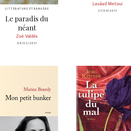
Lasâad Metoui
LITTÉRATURE ÉTRANGÈRE
27/04/2011
Le paradis du
néant
Zoé Valdés
04/05/2011