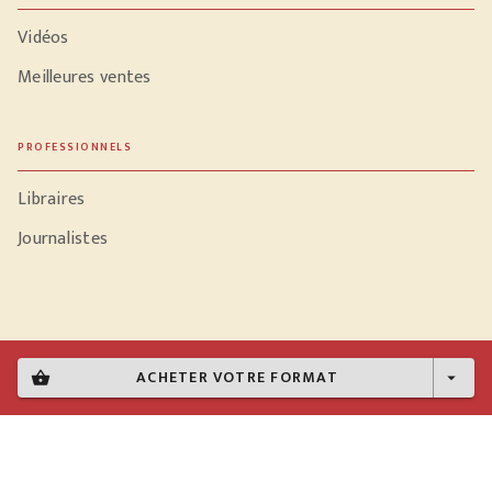
Vidéos
Meilleures ventes
PROFESSIONNELS
Libraires
Journalistes
Données personnelles
ACHETER VOTRE FORMAT
shopping_basket
arrow_drop_down
Paramétrer vos cookies
Mentions légales
Conditions générales d'utilisation
Charte de référencement