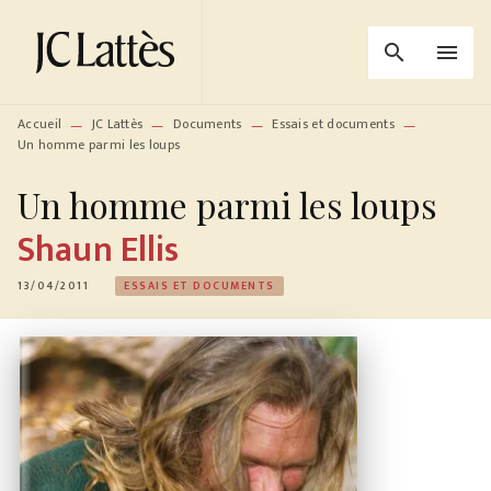
MENU
RECHERCHE
CONTENU
search
menu
PIED DE PAGE
Accueil
JC Lattès
Documents
Essais et documents
—
—
—
—
Un homme parmi les loups
Un homme parmi les loups
Shaun Ellis
13/04/2011
ESSAIS ET DOCUMENTS