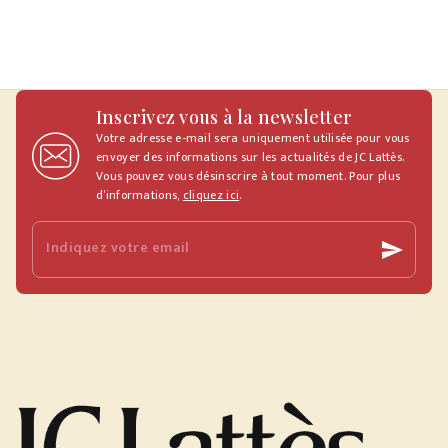
Inscrivez vous à la newsletter
Votre adresse e-mail sera uniquement utilisée pour vous
envoyer des informations sur les actualités de JC Lattès.
Vous pouvez vous désinscrire à tout moment. Pour plus
d’informations,
cliquez ici
.
Indiquez votre email
send