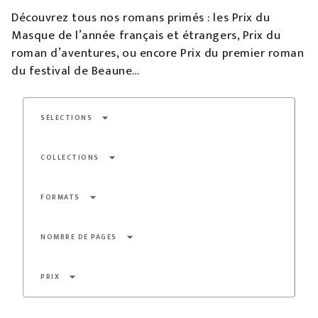
Découvrez tous nos romans primés : les Prix du
Masque de l’année français et étrangers, Prix du
roman d’aventures, ou encore Prix du premier roman
du festival de Beaune…
arrow_drop_down
SÉLECTIONS
arrow_drop_down
COLLECTIONS
arrow_drop_down
FORMATS
arrow_drop_down
NOMBRE DE PAGES
arrow_drop_down
PRIX