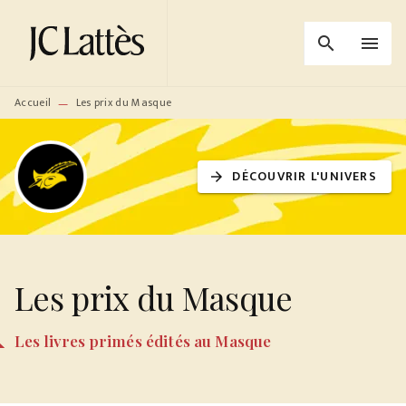
MENU
RECHERCHE
CONTENU
search
menu
PIED DE PAGE
Accueil
Les prix du Masque
—
DÉCOUVRIR L'UNIVERS
arrow_forward
Les prix du Masque
Les livres primés édités au Masque