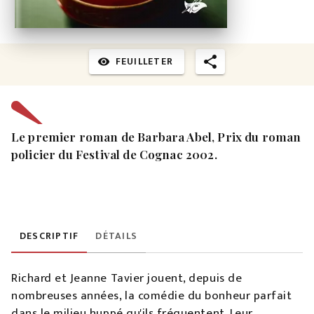
FEUILLETER
visibility
Le premier roman de Barbara Abel, Prix du roman
policier du Festival de Cognac 2002.
DESCRIPTIF
DÉTAILS
Richard et Jeanne Tavier jouent, depuis de
nombreuses années, la comédie du bonheur parfait
dans le milieu huppé qu'ils fréquentent. Leur