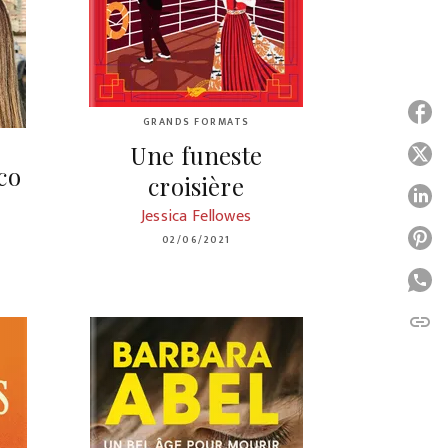
P
GRANDS FORMATS
Une funeste
P
co
croisière
P
Jessica Fellowes
P
02/06/2021
P
link
C