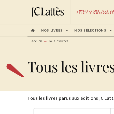
MENU
RECHERCHE
CONTENU
OUVERTES SUR TOUS LE
DE LA CURIOSITÉ CONTE
NOS LIVRES
NOS SÉLECTIONS
home
arrow_drop_down
arrow_drop_down
Accueil
Tous les livres
—
Tous les livre
Tous les livres parus aux éditions JC La