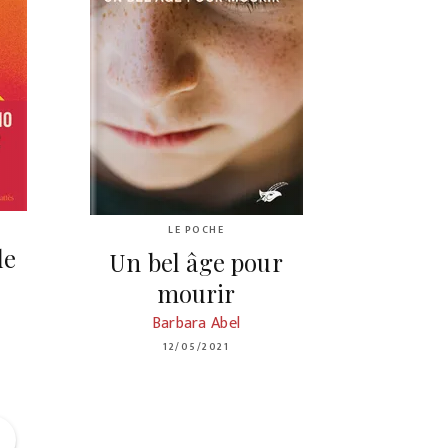
LE POCHE
de
Un bel âge pour
mourir
Barbara Abel
12/05/2021
ge