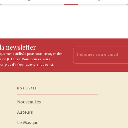
 la newsletter
iquement utilisée pour vous envoyer des
Indiquez votre email
s de JC Lattès. Vous pouvez vous
ur plus d’informations,
cliquez ici
.
NOS LIVRES
Nouveautés
Auteurs
Le Masque