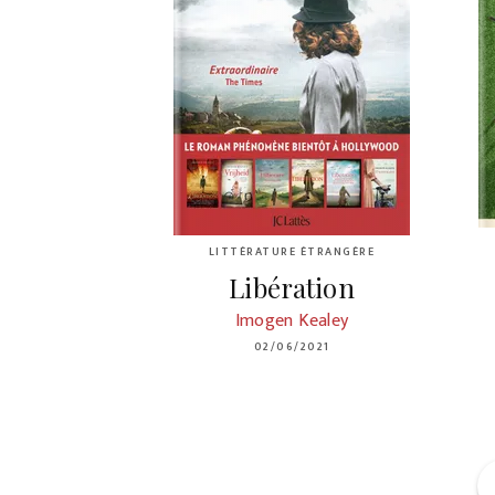
LITTÉRATURE ÉTRANGÈRE
Libération
Imogen Kealey
02/06/2021
f