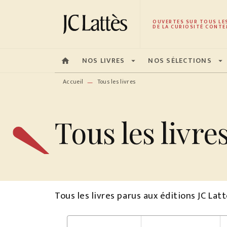
MENU
RECHERCHE
CONTENU
OUVERTES SUR TOUS LE
DE LA CURIOSITÉ CONTE
NOS LIVRES
NOS SÉLECTIONS
home
arrow_drop_down
arrow_drop_down
Accueil
Tous les livres
—
Tous les livre
Tous les livres parus aux éditions JC La