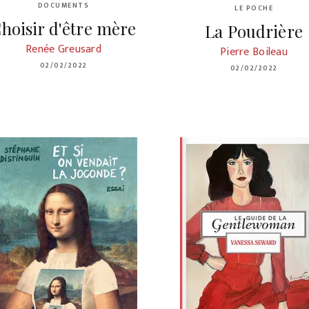
DOCUMENTS
LE POCHE
hoisir d'être mère
La Poudrière
Renée Greusard
Pierre Boileau
02/02/2022
02/02/2022