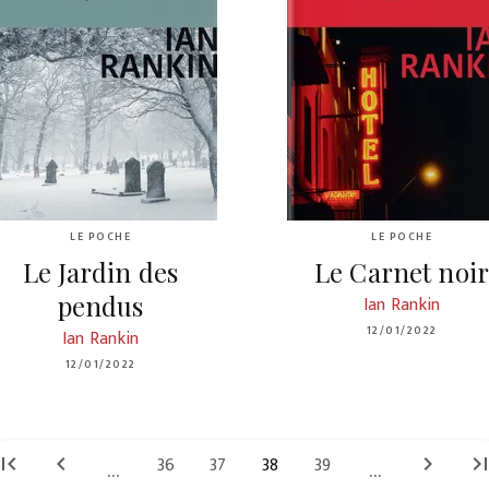
LE POCHE
LE POCHE
Le Jardin des
Le Carnet noi
pendus
Ian Rankin
12/01/2022
Ian Rankin
12/01/2022
irst_page
chevron_left
36
37
38
39
chevron_right
last_pa
...
...