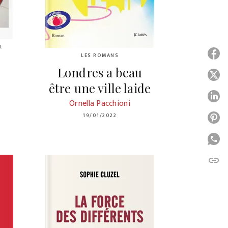
L
P
LES ROMANS
Londres a beau
P
être une ville laide
P
Ornella Pacchioni
19/01/2022
P
P
link
C