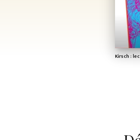
Kirsch : l
Dé