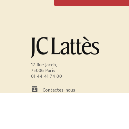
17 Rue Jacob,
75006 Paris
01 44 41 74 00
contacts
Contactez-nous
NOS RÉSEAUX