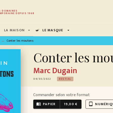
PIED DE PAGE
S DOMAINES
MPORAINE DEPUIS 1968
LA MAISON
LE MASQUE
arrow_drop_down
arrow_drop_down
Conter les moutons
—
Conter les mo
Marc Dugain
09/03/2022
BESTIAL
Commander selon votre format
PAPIER
19,00 €
NUMÉRIQ
menu_book
tablet_android