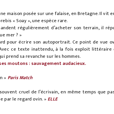
e maison posée sur une falaise, en Bretagne. Il vit e
brebis « Soay », une espèce rare.
mandent régulièrement d’acheter son terrain, il ré
vue mer ? »
rd pour écrire son autoportrait. Ce point de vue ovi
 Avec ce texte inattendu, à la fois exploit littéraire
qui prend sa revanche sur les hommes.
 ses moutons : sauvagement audacieux.
on »
Paris Match
 souvent cruel de l’écrivain, en même temps que pa
e par le regard ovin. »
ELLE