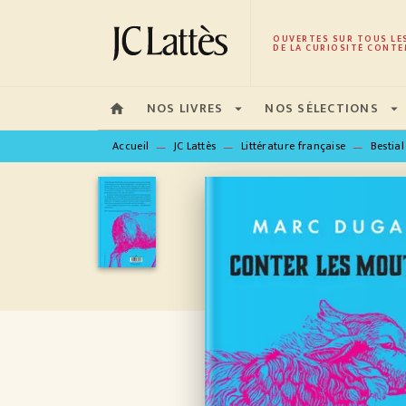
MENU
RECHERCHE
CONTENU
OUVERTES SUR TOUS LE
DE LA CURIOSITÉ CONTE
NOS LIVRES
NOS SÉLECTIONS
home
arrow_drop_down
arrow_drop_down
Accueil
JC Lattès
Littérature française
Bestial
—
—
—