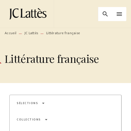
MENU
RECHERCHE
CONTENU
search
menu
PIED DE PAGE
Accueil
JC Lattès
Littérature française
—
—
Littérature française
arrow_drop_down
SÉLECTIONS
arrow_drop_down
COLLECTIONS