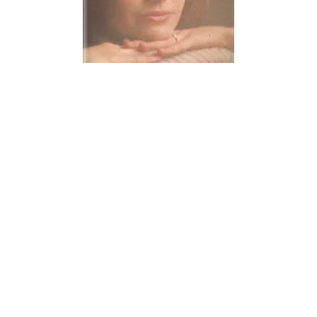
LITTÉRATURE FRANÇAISE
L'âge d'amour
Jacques Lanzmann
02/05/1986