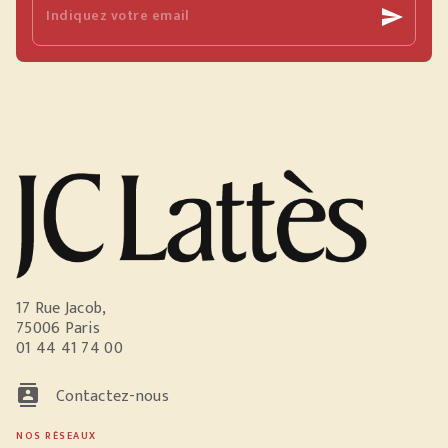
Indiquez votre email
send
17 Rue Jacob,
75006 Paris
01 44 41 74 00
contacts
Contactez-nous
NOS RÉSEAUX