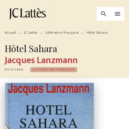
MENU
RECHERCHE
CONTENU
search
menu
PIED DE PAGE
Accueil
JC Lattès
Littérature française
Hôtel Sahara
—
—
—
Hôtel Sahara
Jacques Lanzmann
01/11/1990
LITTÉRATURE FRANÇAISE