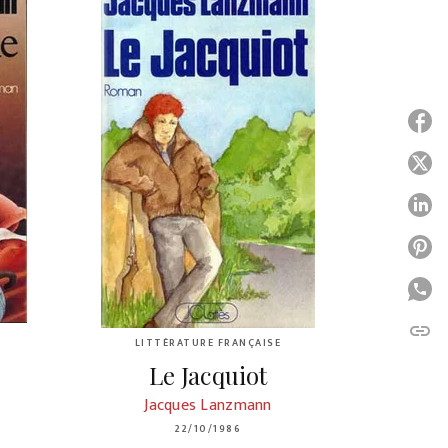
P
P
P
P
P
link
C
LITTÉRATURE FRANÇAISE
Le Jacquiot
Jacques Lanzmann
22/10/1986