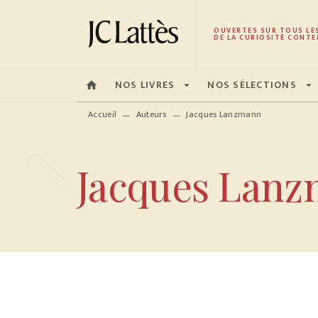
MENU
RECHERCHE
CONTENU
OUVERTES SUR TOUS LE
DE LA CURIOSITÉ CONTE
NOS LIVRES
NOS SÉLECTIONS
home
arrow_drop_down
arrow_drop_down
Accueil
Auteurs
Jacques Lanzmann
—
—
Jacques Lan