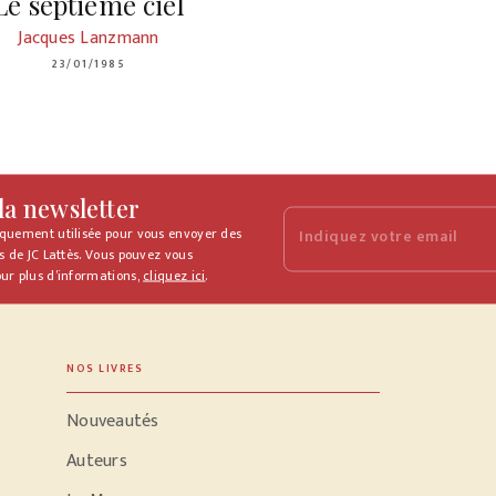
Le septième ciel
Jacques Lanzmann
23/01/1985
 la newsletter
iquement utilisée pour vous envoyer des
Indiquez votre email
s de JC Lattès. Vous pouvez vous
ur plus d’informations,
cliquez ici
.
NOS LIVRES
Nouveautés
Auteurs