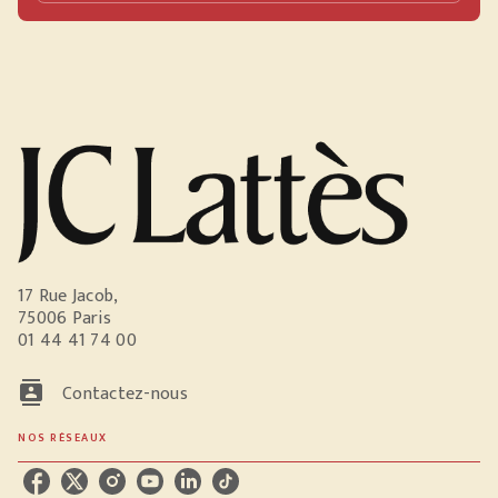
17 Rue Jacob,
75006 Paris
01 44 41 74 00
contacts
Contactez-nous
NOS RÉSEAUX