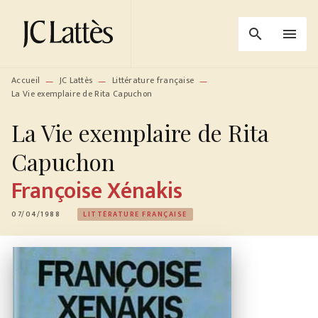
MENU
RECHERCHE
CONTENU
search
menu
PIED DE PAGE
Accueil
JC Lattès
Littérature française
—
—
—
La Vie exemplaire de Rita Capuchon
La Vie exemplaire de Rita
Capuchon
Françoise Xénakis
07/04/1988
LITTÉRATURE FRANÇAISE