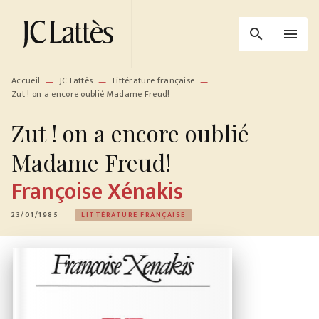
MENU
RECHERCHE
CONTENU
search
menu
PIED DE PAGE
Accueil
JC Lattès
Littérature française
—
—
—
Zut ! on a encore oublié Madame Freud!
Zut ! on a encore oublié
Madame Freud!
Françoise Xénakis
23/01/1985
LITTÉRATURE FRANÇAISE