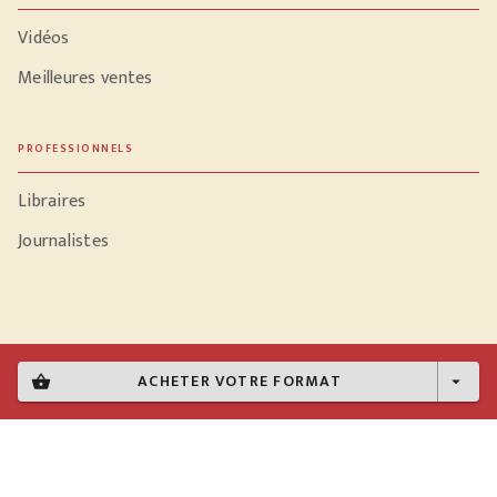
Vidéos
Meilleures ventes
PROFESSIONNELS
Libraires
Journalistes
Données personnelles
ACHETER VOTRE FORMAT
shopping_basket
arrow_drop_down
Paramétrer vos cookies
Mentions légales
Conditions générales d'utilisation
Charte de référencement