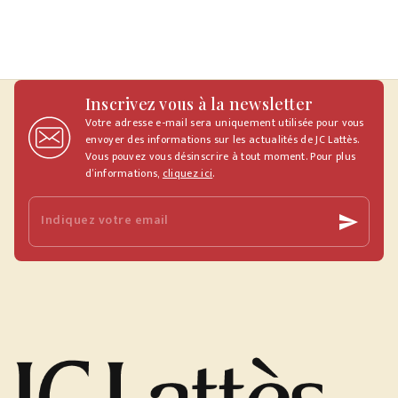
Inscrivez vous à la newsletter
Votre adresse e-mail sera uniquement utilisée pour vous
envoyer des informations sur les actualités de JC Lattès.
Vous pouvez vous désinscrire à tout moment. Pour plus
d’informations,
cliquez ici
.
Indiquez votre email
send