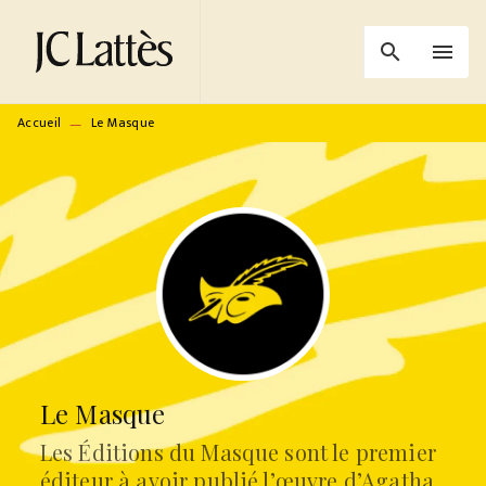
MENU
RECHERCHE
CONTENU
search
menu
PIED DE PAGE
Accueil
Le Masque
—
Le Masque
Les Éditions du Masque sont le premier
éditeur à avoir publié l’œuvre d’Agatha