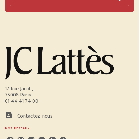
17 Rue Jacob,
75006 Paris
01 44 41 74 00
contacts
Contactez-nous
NOS RÉSEAUX