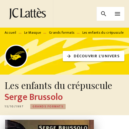
MENU
RECHERCHE
CONTENU
search
menu
PIED DE PAGE
Accueil
Le Masque
Grands formats
Les enfants du crépuscule
—
—
—
DÉCOUVRIR L'UNIVERS
arrow_forward
Les enfants du crépuscule
Serge Brussolo
15/10/1997
GRANDS FORMATS