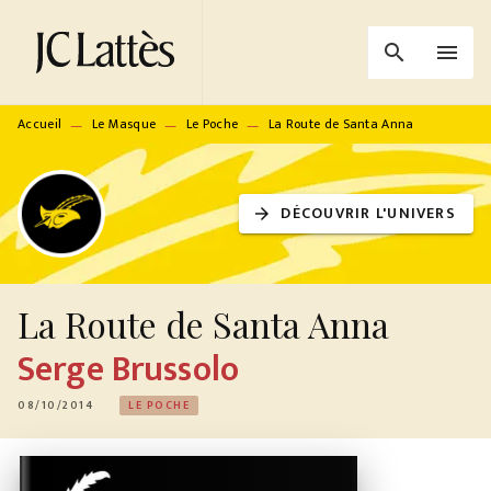
MENU
RECHERCHE
CONTENU
search
menu
PIED DE PAGE
Accueil
Le Masque
Le Poche
La Route de Santa Anna
—
—
—
DÉCOUVRIR L'UNIVERS
arrow_forward
La Route de Santa Anna
Serge Brussolo
08/10/2014
LE POCHE