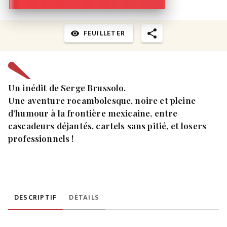
FEUILLETER
visibility
Un inédit de Serge Brussolo.
Une aventure rocambolesque, noire et pleine
d’humour à la frontière mexicaine, entre
cascadeurs déjantés, cartels sans pitié, et losers
professionnels !
DESCRIPTIF
DÉTAILS