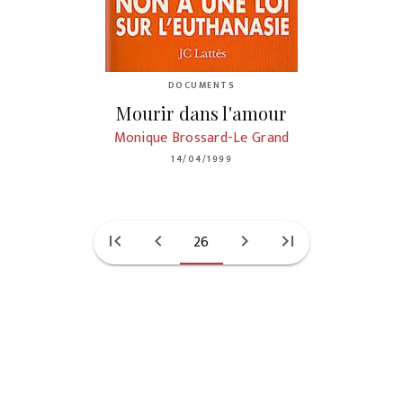
DOCUMENTS
Mourir dans l'amour
Monique Brossard-Le Grand
14/04/1999
first_page
chevron_left
26
chevron_right
last_page