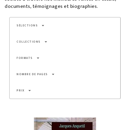
documents, témoignages et biographies.
arrow_drop_down
SÉLECTIONS
arrow_drop_down
COLLECTIONS
arrow_drop_down
FORMATS
arrow_drop_down
NOMBRE DE PAGES
arrow_drop_down
PRIX