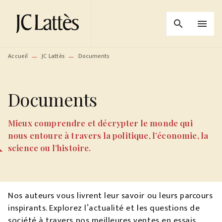
MENU
RECHERCHE
CONTENU
search
menu
PIED DE PAGE
Accueil
JC Lattès
Documents
—
—
Documents
Mieux comprendre et décrypter le monde qui
nous entoure à travers la politique, l’économie, la
science ou l’histoire.
Nos auteurs vous livrent leur savoir ou leurs parcours
inspirants. Explorez l’actualité et les questions de
société à travers nos meilleures ventes en essais,