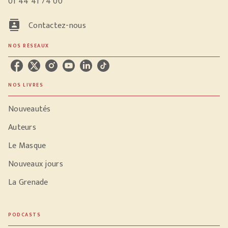
01 44 41 74 00
contacts
Contactez-nous
NOS RÉSEAUX
NOS LIVRES
Nouveautés
Auteurs
Le Masque
Nouveaux jours
La Grenade
PODCASTS