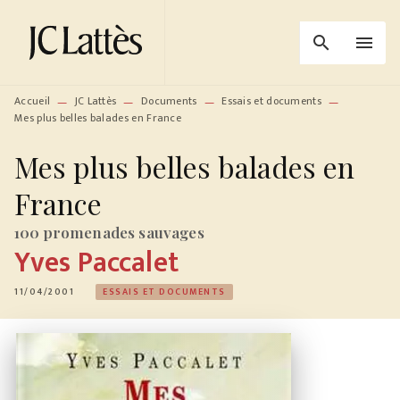
MENU
RECHERCHE
CONTENU
search
menu
PIED DE PAGE
Accueil
JC Lattès
Documents
Essais et documents
—
—
—
—
Mes plus belles balades en France
Mes plus belles balades en
France
100 promenades sauvages
Yves Paccalet
11/04/2001
ESSAIS ET DOCUMENTS