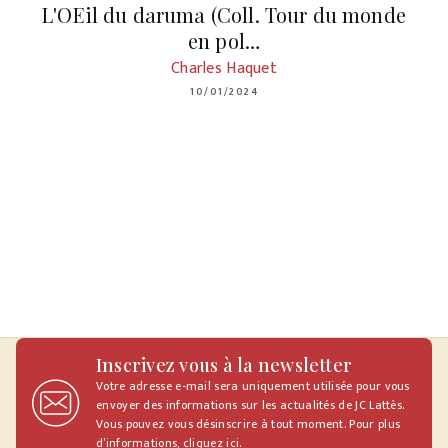
L'OEil du daruma (Coll. Tour du monde
en pol…
Charles Haquet
10/01/2024
Inscrivez vous à la newsletter
Votre adresse e-mail sera uniquement utilisée pour vous
envoyer des informations sur les actualités de JC Lattès.
Vous pouvez vous désinscrire à tout moment. Pour plus
d’informations,
cliquez ici
.