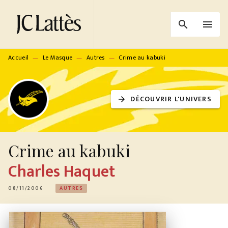
MENU
RECHERCHE
CONTENU
search
menu
PIED DE PAGE
Accueil
Le Masque
Autres
Crime au kabuki
—
—
—
DÉCOUVRIR L'UNIVERS
arrow_forward
Crime au kabuki
Charles Haquet
08/11/2006
AUTRES