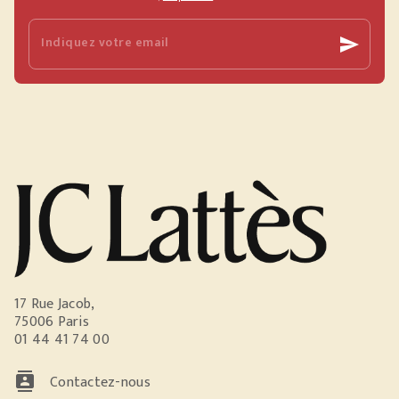
Indiquez votre email
send
17 Rue Jacob,
75006 Paris
01 44 41 74 00
contacts
Contactez-nous