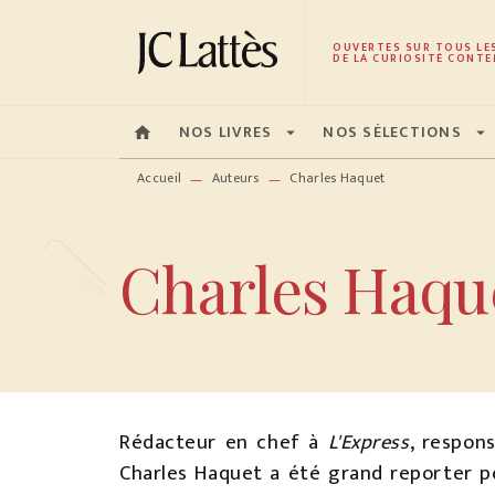
MENU
RECHERCHE
CONTENU
OUVERTES SUR TOUS LE
DE LA CURIOSITÉ CONTE
NOS LIVRES
NOS SÉLECTIONS
home
arrow_drop_down
arrow_drop_down
Accueil
Auteurs
Charles Haquet
—
—
Charles Haqu
Rédacteur en chef à
L'Express
, respon
Charles Haquet a été grand reporter p