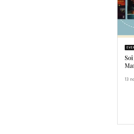
ÉVÈ
Soi
Ma
13 