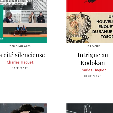
TÉMOIGNAGES
LE POCHE
a cité silencieuse
Intrigue au
Kodokan
Charles Haquet
16/11/2022
Charles Haquet
08/01/2020