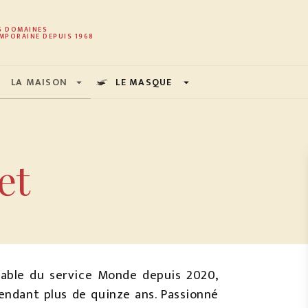
PIED DE PAGE
S DOMAINES
MPORAINE DEPUIS 1968
LA MAISON
LE MASQUE
arrow_drop_down
arrow_drop_down
et
sable du service Monde depuis 2020,
endant plus de quinze ans. Passionné