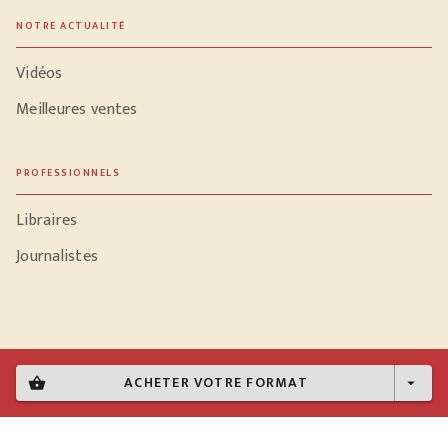
NOTRE ACTUALITÉ
Vidéos
Meilleures ventes
PROFESSIONNELS
Libraires
Journalistes
Données personnelles
ACHETER VOTRE FORMAT
shopping_basket
arrow_drop_down
Paramétrer vos cookies
Mentions légales
Conditions générales d'utilisation