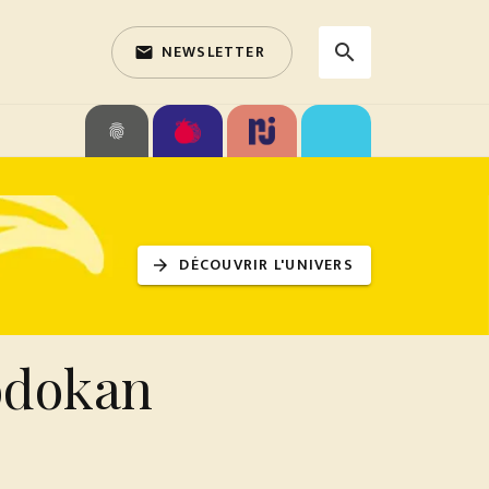
NEWSLETTER
search
email
search
fingerprint
DÉCOUVRIR L'UNIVERS
arrow_forward
odokan