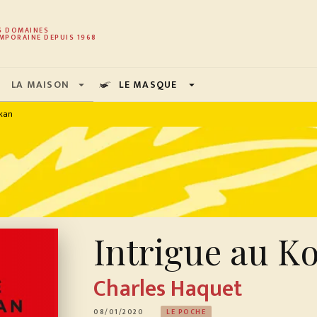
PIED DE PAGE
S DOMAINES
MPORAINE DEPUIS 1968
LA MAISON
LE MASQUE
arrow_drop_down
arrow_drop_down
okan
Intrigue au K
Charles Haquet
08/01/2020
LE POCHE