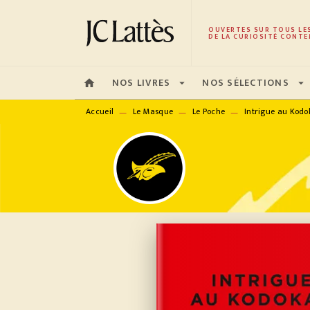
MENU
RECHERCHE
CONTENU
OUVERTES SUR TOUS LE
DE LA CURIOSITÉ CONTE
NOS LIVRES
NOS SÉLECTIONS
home
arrow_drop_down
arrow_drop_down
Accueil
Le Masque
Le Poche
Intrigue au Kod
—
—
—