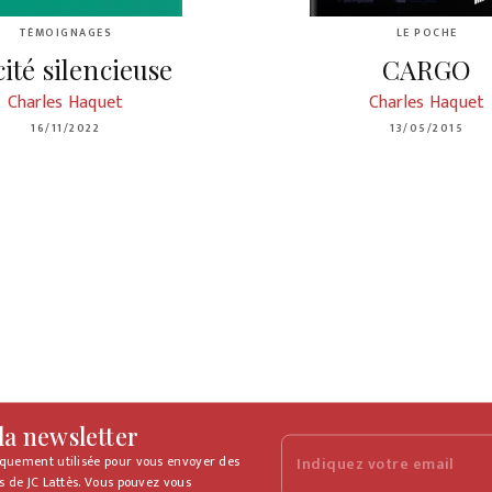
TÉMOIGNAGES
LE POCHE
cité silencieuse
CARGO
Charles Haquet
Charles Haquet
16/11/2022
13/05/2015
 la newsletter
iquement utilisée pour vous envoyer des
Indiquez votre email
s de JC Lattès. Vous pouvez vous