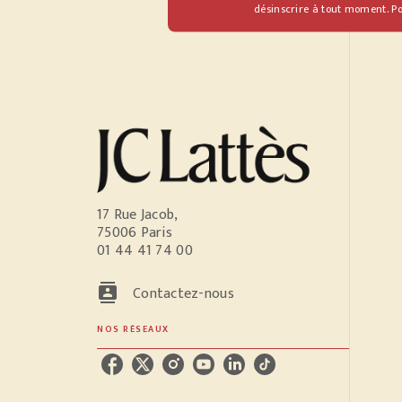
désinscrire à tout moment. Po
17 Rue Jacob,
75006 Paris
01 44 41 74 00
contacts
Contactez-nous
NOS RÉSEAUX