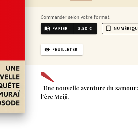
Commander selon votre format
PAPIER
8,50 €
NUMÉRIQU
menu_book
tablet_android
FEUILLETER
visibility
Une nouvelle aventure du samouraï
l’ère Meiji.