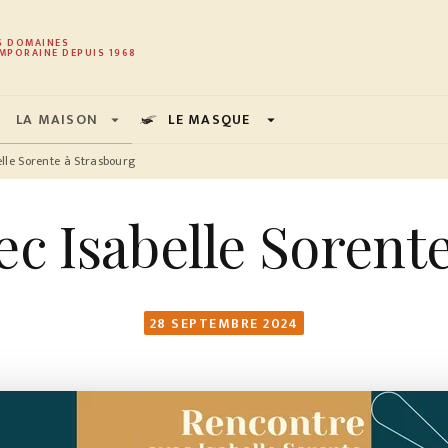
PIED DE PAGE
S DOMAINES
MPORAINE DEPUIS 1968
LA MAISON
LE MASQUE
arrow_drop_down
arrow_drop_down
lle Sorente à Strasbourg
c Isabelle Sorent
28 SEPTEMBRE 2024