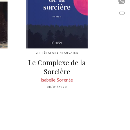
P
link
C
LITTÉRATURE FRANÇAISE
Le Complexe de la
Sorcière
Isabelle Sorente
08/01/2020