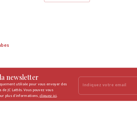
mbes
 la newsletter
iquement utilisée pour vous envoyer des
Indiquez votre email
s de JC Lattès. Vous pouvez vous
ur plus d’informations,
cliquez ici
.
NOS LIVRES
Nouveautés