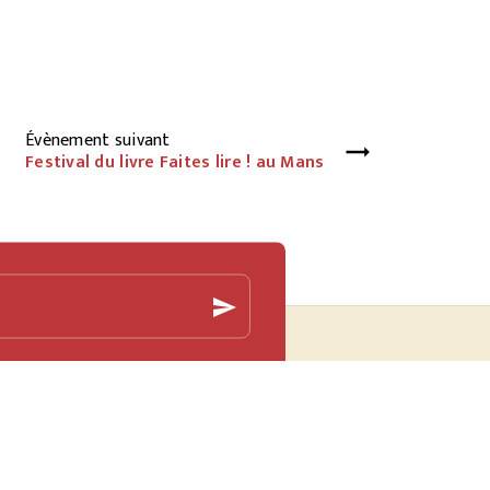
Évènement suivant
Festival du livre Faites lire ! au Mans
send
LA MAISON
Qui sommes-nous ?