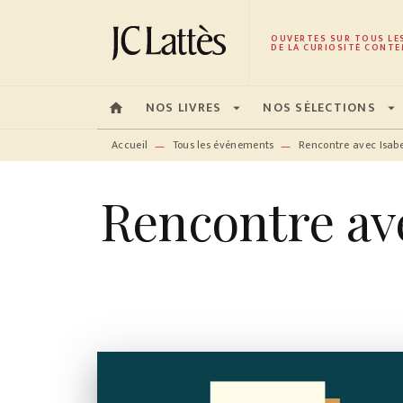
MENU
RECHERCHE
CONTENU
OUVERTES SUR TOUS LE
DE LA CURIOSITÉ CONTE
NOS LIVRES
NOS SÉLECTIONS
home
arrow_drop_down
arrow_drop_down
Accueil
Tous les événements
Rencontre avec Isabe
—
—
Rencontre ave