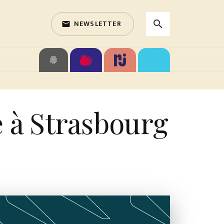
NEWSLETTER
search
email
search
fingerprint
e à Strasbourg