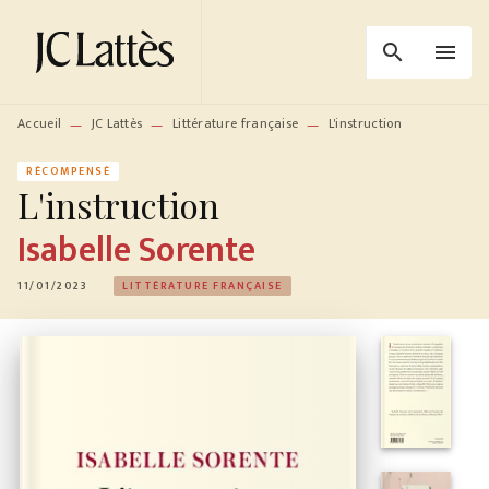
MENU
RECHERCHE
CONTENU
search
menu
PIED DE PAGE
Accueil
JC Lattès
Littérature française
L'instruction
—
—
—
RÉCOMPENSÉ
L'instruction
Isabelle Sorente
11/01/2023
LITTÉRATURE FRANÇAISE