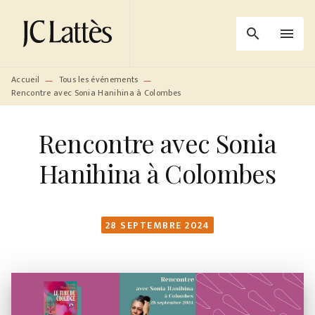
MENU
RECHERCHE
CONTENU
search
menu
PIED DE PAGE
Accueil
Tous les événements
—
—
Rencontre avec Sonia Hanihina à Colombes
Rencontre avec Sonia
Hanihina à Colombes
28 SEPTEMBRE 2024