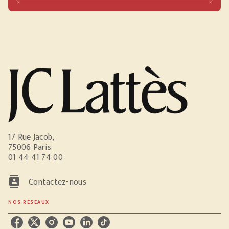
17 Rue Jacob,
75006 Paris
01 44 41 74 00
contacts
Contactez-nous
NOS RÉSEAUX