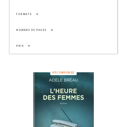
arrow_drop_down
FORMATS
arrow_drop_down
NOMBRE DE PAGES
arrow_drop_down
PRIX
RÉCOMPENSÉ