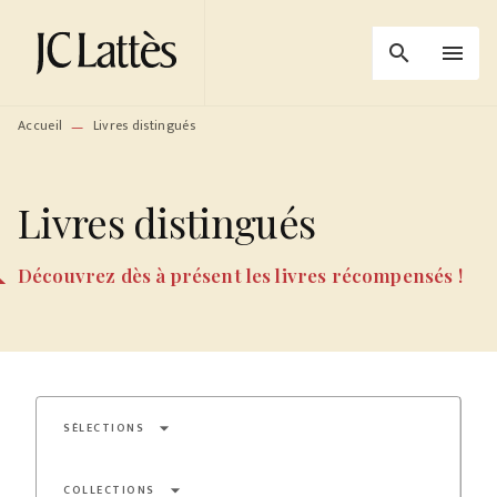
MENU
RECHERCHE
CONTENU
search
menu
PIED DE PAGE
Accueil
Livres distingués
—
Livres distingués
Découvrez dès à présent les livres récompensés !
arrow_drop_down
SÉLECTIONS
arrow_drop_down
COLLECTIONS