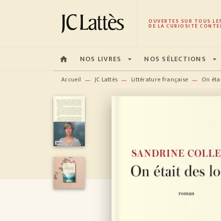
MENU
RECHERCHE
CONTENU
OUVERTES SUR TOUS LE
DE LA CURIOSITÉ CONTE
NOS LIVRES
NOS SÉLECTIONS
home
arrow_drop_down
arrow_drop_down
Accueil
JC Lattès
Littérature française
On étai
—
—
—