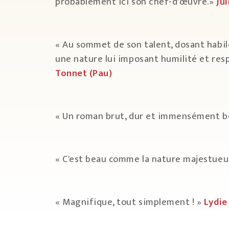
probablement ici son chef-d'œuvre.»
Ju
« Au sommet de son talent, dosant habi
une nature lui imposant humilité et respe
Tonnet (Pau)
« Un roman brut, dur et immensément b
« C'est beau comme la nature majestue
« Magnifique, tout simplement ! »
Lydie