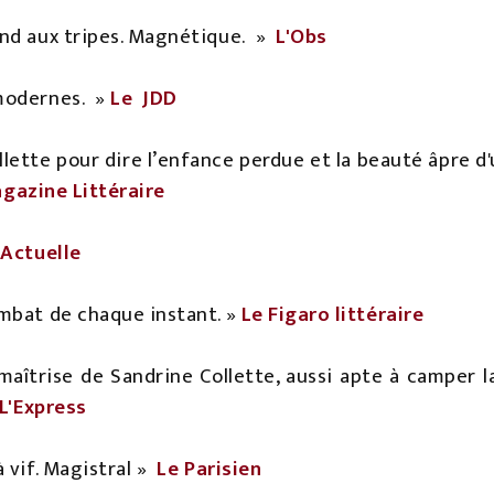
nd aux tripes. Magnétique.
»
L'Obs
modernes.
»
Le
JDD
ollette pour dire l’enfance perdue et la beauté âpre 
agazine Littéraire
Actuelle
mbat de chaque instant. »
Le Figaro littéraire
 maîtrise de Sandrine Collette, aussi apte à camper l
L'Express
 vif. Magistral »
Le Parisien