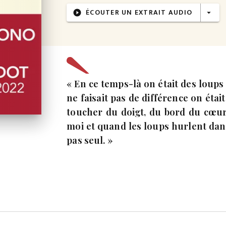
ÉCOUTER UN EXTRAIT AUDIO
play_circle_filled
arrow_drop_down
« En ce temps-là on était des loups
ne faisait pas de différence on étai
toucher du doigt, du bord du cœur 
moi et quand les loups hurlent dans
pas seul. »