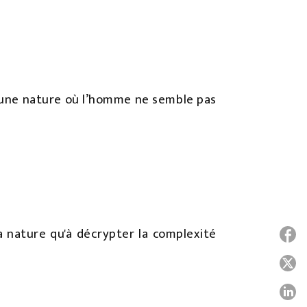
d'une nature où l’homme ne semble pas
a nature qu'à décrypter la complexité
P
P
P