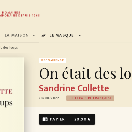
PIED DE PAGE
S DOMAINES
MPORAINE DEPUIS 1968
LA MAISON
LE MASQUE
arrow_drop_down
arrow_drop_down
t des loups
RÉCOMPENSÉ
On était des l
Sandrine Collette
24/08/2022
LITTÉRATURE FRANÇAISE
PAPIER
20,90 €
menu_book