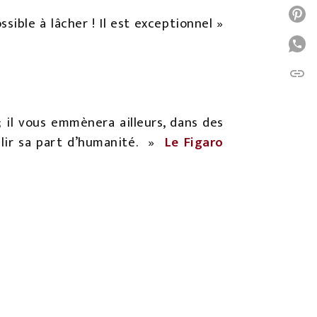
P
ssible à lâcher ! Il est exceptionnel »
P
link
C
 il vous emmènera ailleurs, dans des
lir sa part d’humanité.
»
Le Figaro