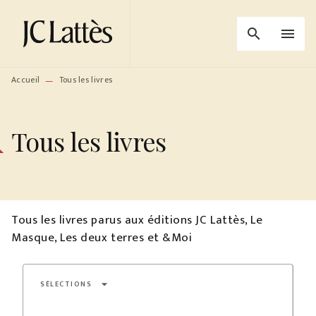
MENU
RECHERCHE
CONTENU
search
menu
PIED DE PAGE
Accueil
Tous les livres
—
Tous les livres
Tous les livres parus aux éditions JC Lattès, Le
Masque, Les deux terres et &Moi
arrow_drop_down
SÉLECTIONS