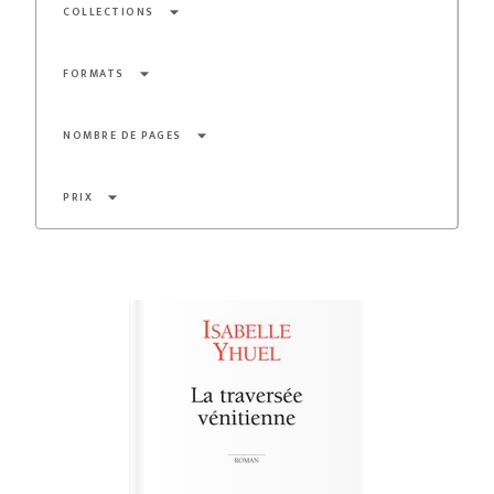
arrow_drop_down
COLLECTIONS
arrow_drop_down
FORMATS
arrow_drop_down
NOMBRE DE PAGES
arrow_drop_down
PRIX