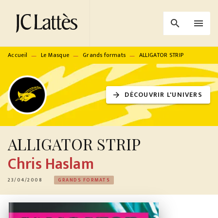
MENU
RECHERCHE
CONTENU
search
menu
PIED DE PAGE
Accueil
Le Masque
Grands formats
ALLIGATOR STRIP
—
—
—
DÉCOUVRIR L'UNIVERS
arrow_forward
ALLIGATOR STRIP
Chris Haslam
23/04/2008
GRANDS FORMATS