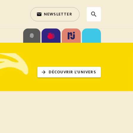
NEWSLETTER
search
email
search
fingerprint
DÉCOUVRIR L'UNIVERS
arrow_forward