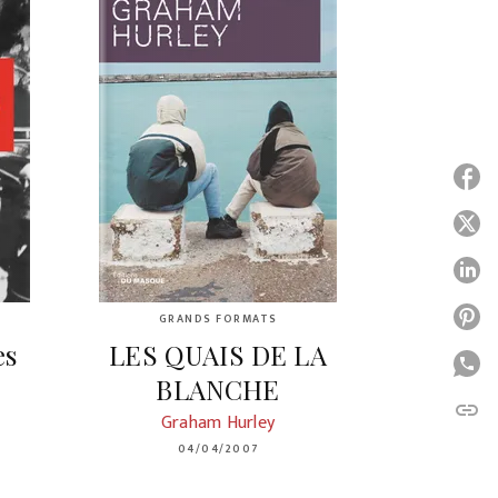
P
P
P
P
GRANDS FORMATS
es
LES QUAIS DE LA
P
BLANCHE
link
C
Graham Hurley
04/04/2007