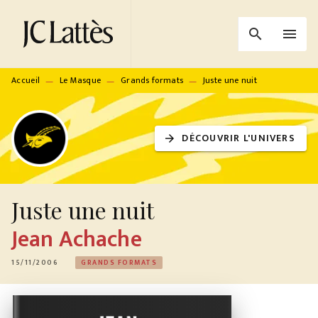
MENU
RECHERCHE
CONTENU
search
menu
PIED DE PAGE
Accueil
Le Masque
Grands formats
Juste une nuit
—
—
—
DÉCOUVRIR L'UNIVERS
arrow_forward
Juste une nuit
Jean Achache
15/11/2006
GRANDS FORMATS