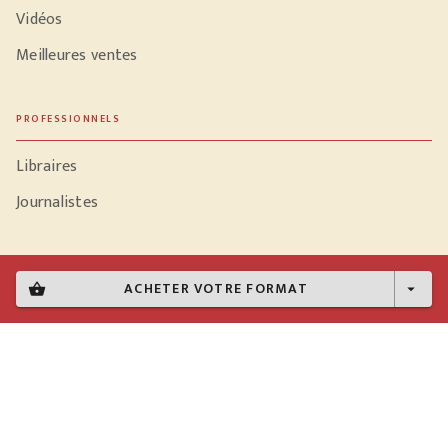
Vidéos
Meilleures ventes
PROFESSIONNELS
Libraires
Journalistes
ACHETER VOTRE FORMAT
shopping_basket
arrow_drop_down
Données personnelles
Paramétrer vos cookies
Mentions légales
Conditions générales d'utilisation
Charte de référencement