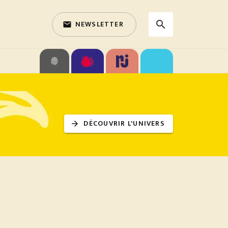
NEWSLETTER
search
email
search
fingerprint
DÉCOUVRIR L'UNIVERS
arrow_forward