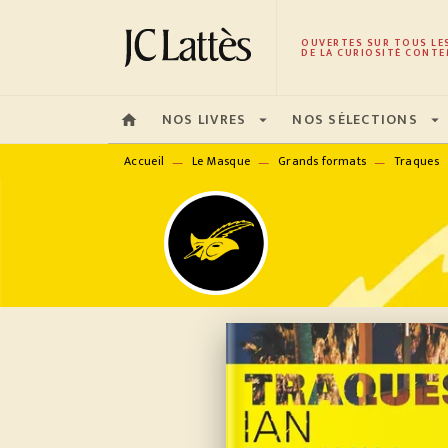
MENU
RECHERCHE
CONTENU
OUVERTES SUR TOUS LE
DE LA CURIOSITÉ CONTE
NOS LIVRES
NOS SÉLECTIONS
home
arrow_drop_down
arrow_drop_down
Accueil
Le Masque
Grands formats
Traques
—
—
—