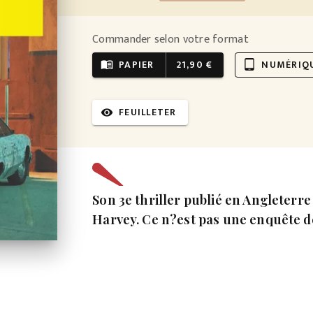
Commander selon votre format
PAPIER
21,90 €
NUMÉRIQ
menu_book
tablet_android
FEUILLETER
visibility
Son 3e thriller publié en Angleterr
Harvey. Ce n?est pas une enquête d