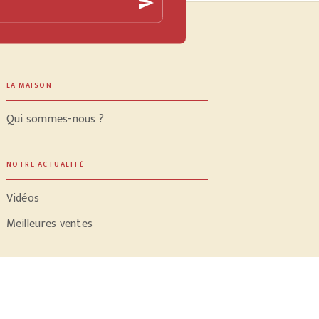
send
LA MAISON
Qui sommes-nous ?
NOTRE ACTUALITÉ
Vidéos
Meilleures ventes
PROFESSIONNELS
Libraires