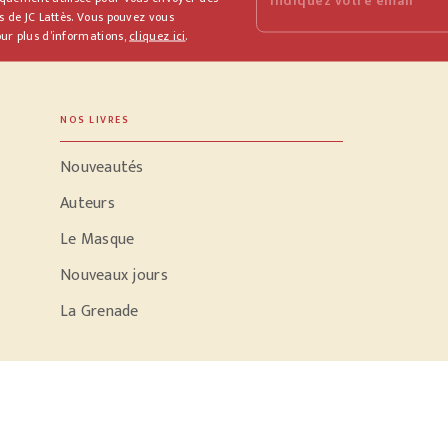
Indiquez votre email
s de JC Lattès. Vous pouvez vous
ur plus d’informations,
cliquez ici
.
NOS LIVRES
Nouveautés
Auteurs
Le Masque
Nouveaux jours
La Grenade
PODCASTS
Parole d'écrivain