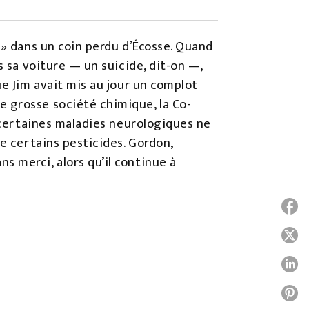
 » dans un coin perdu d’Écosse. Quand
s sa voiture — un suicide, dit-on —,
ue Jim avait mis au jour un complot
 grosse société chimique, la Co-
t certaines maladies neurologiques ne
e certains pesticides. Gordon,
 merci, alors qu’il continue à
P
P
P
P