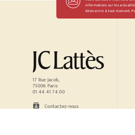
informations sur les actualité
désinscrire à tout moment. Po
17 Rue Jacob,
75006 Paris
01 44 41 74 00
contacts
Contactez-nous
NOS RÉSEAUX