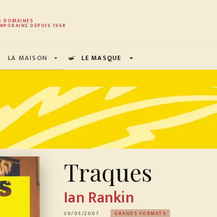
PIED DE PAGE
S DOMAINES
MPORAINE DEPUIS 1968
LA MAISON
LE MASQUE
arrow_drop_down
arrow_drop_down
Traques
Ian Rankin
30/05/2007
GRANDS FORMATS