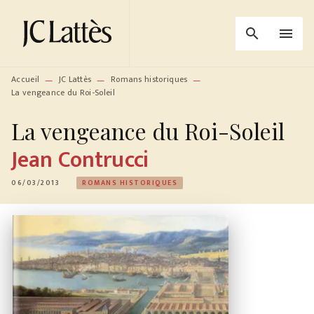
MENU
RECHERCHE
CONTENU
search
menu
PIED DE PAGE
Accueil
JC Lattès
Romans historiques
—
—
—
La vengeance du Roi-Soleil
La vengeance du Roi-Soleil
Jean Contrucci
06/03/2013
ROMANS HISTORIQUES