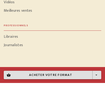
Vidéos
Meilleures ventes
PROFESSIONNELS
Libraires
Journalistes
Données personnelles
ACHETER VOTRE FORMAT
shopping_basket
arrow_drop_down
Paramétrer vos cookies
Mentions légales
Conditions générales d'utilisation
Charte de référencement