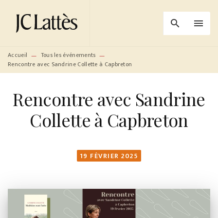
MENU
RECHERCHE
CONTENU
search
menu
PIED DE PAGE
Accueil
Tous les événements
—
—
Rencontre avec Sandrine Collette à Capbreton
Rencontre avec Sandrine
Collette à Capbreton
19 FÉVRIER 2025