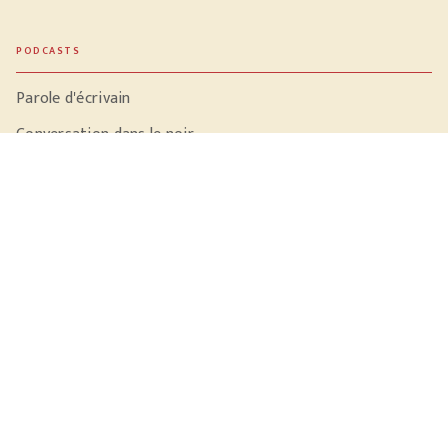
PODCASTS
Parole d'écrivain
Conversation dans le noir
Sac à dos et libido
Tomber les murs
LA MAISON
Qui sommes-nous ?
NOTRE ACTUALITÉ
Vidéos