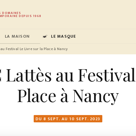
PIED DE PAGE
S DOMAINES
MPORAINE DEPUIS 1968
LA MAISON
LE MASQUE
s au Festival Le Livre sur la Place à Nancy
 Lattès au Festival
Place à Nancy
DU 8 SEPT. AU 10 SEPT. 2023