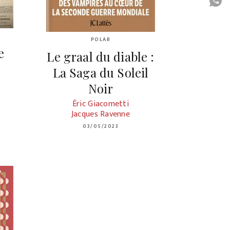
P
C
POLAR
e
Le graal du diable :
La Saga du Soleil
Noir
Éric Giacometti
Jacques Ravenne
03/05/2023