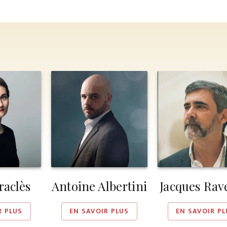
raclès
Antoine Albertini
Jacques Ra
R PLUS
EN SAVOIR PLUS
EN SAVOIR PL