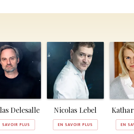
las Delesalle
Nicolas Lebel
Kathar
N SAVOIR PLUS
EN SAVOIR PLUS
EN SA