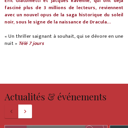
Éric Giacometti et Jacques Ravenne, qui ont déjà
fasciné plus de 3 millions de lecteurs, reviennent
avec un nouvel opus de la saga historique du soleil
noir, sous le signe de la naissance de Dracula…
« Un thriller saignant à souhait, qui se dévore en une
nuit »
Télé 7 jours
Actualités & événements
navigate_before
navigate_next