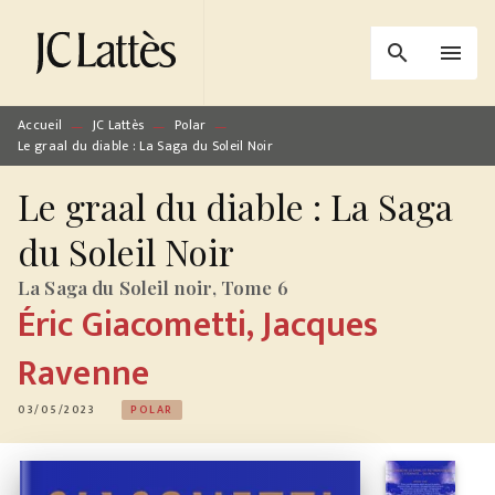
MENU
RECHERCHE
CONTENU
search
menu
PIED DE PAGE
Accueil
JC Lattès
Polar
—
—
—
Le graal du diable : La Saga du Soleil Noir
Le graal du diable : La Saga
du Soleil Noir
La Saga du Soleil noir, Tome 6
Éric Giacometti
,
Jacques
Ravenne
03/05/2023
POLAR