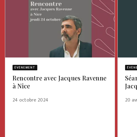
ÉVÈNEMENT
ÉVÈN
Rencontre avec Jacques Ravenne
Séa
à Nice
Jac
24 octobre 2024
20 av