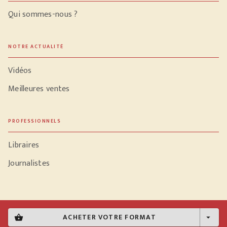
Qui sommes-nous ?
NOTRE ACTUALITÉ
Vidéos
Meilleures ventes
PROFESSIONNELS
Libraires
Journalistes
Données personnelles
ACHETER VOTRE FORMAT
shopping_basket
arrow_drop_down