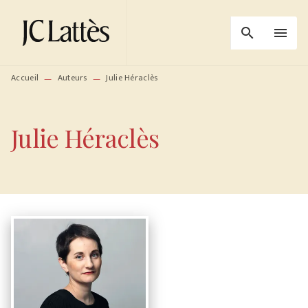
MENU
RECHERCHE
CONTENU
search
menu
PIED DE PAGE
Accueil
Auteurs
Julie Héraclès
—
—
Julie Héraclès