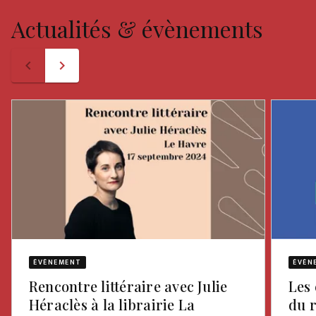
Actualités & évènements
navigate_before
navigate_next
ÉVÈNEMENT
ÉVÈN
Rencontre littéraire avec Julie
Les 
Héraclès à la librairie La
du 