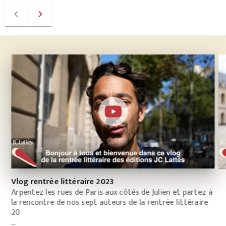
navigate_before
navigate_next
Vlog rentrée littéraire 2023
Arpentez les rues de Paris aux côtés de Julien et partez à
la rencontre de nos sept auteurs de la rentrée littéraire
Un
20
d
…
C