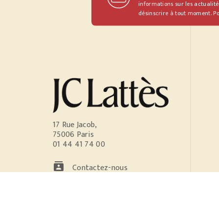
informations sur les actualité
désinscrire à tout moment. Po
17 Rue Jacob,
75006 Paris
01 44 41 74 00
contacts
Contactez-nous
NOS RÉSEAUX