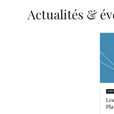
Actualités & é
ÉVÈ
Les
Pla