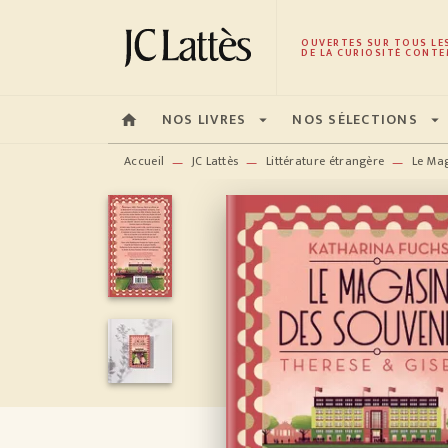
MENU
RECHERCHE
CONTENU
OUVERTES SUR TOUS LE
DE LA CURIOSITÉ CONTE
NOS LIVRES
NOS SÉLECTIONS
home
arrow_drop_down
arrow_drop_down
Accueil
JC Lattès
Littérature étrangère
Le Mag
—
—
—