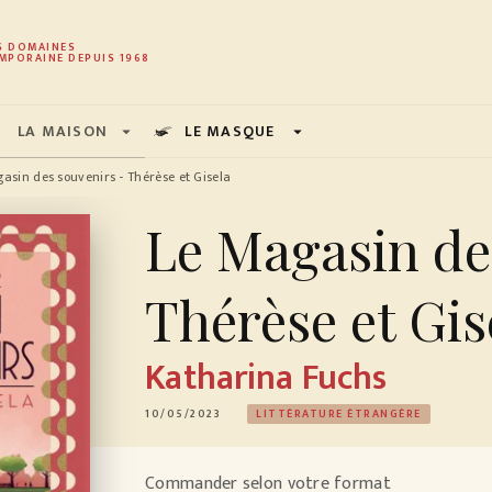
PIED DE PAGE
S DOMAINES
MPORAINE DEPUIS 1968
LA MAISON
LE MASQUE
arrow_drop_down
arrow_drop_down
asin des souvenirs - Thérèse et Gisela
Le Magasin de
Thérèse et Gis
Katharina Fuchs
10/05/2023
LITTÉRATURE ÉTRANGÈRE
Commander selon votre format