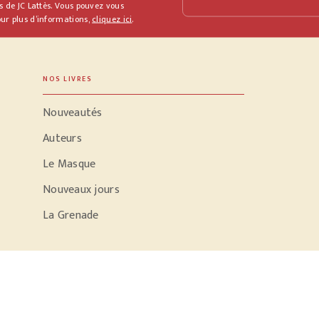
s de JC Lattès. Vous pouvez vous
ur plus d’informations,
cliquez ici
.
NOS LIVRES
Nouveautés
Auteurs
Le Masque
Nouveaux jours
La Grenade
PODCASTS
Parole d'écrivain