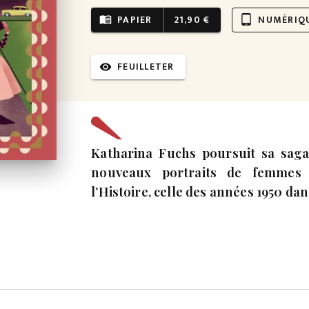
PAPIER
21,90 €
NUMÉRIQ
menu_book
tablet_android
FEUILLETER
visibility
Katharina Fuchs poursuit sa saga
nouveaux portraits de femmes 
l’Histoire, celle des années 1950 da