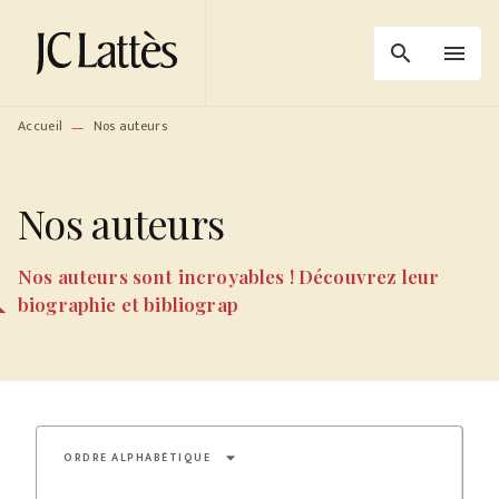
MENU
RECHERCHE
CONTENU
search
menu
PIED DE PAGE
Accueil
Nos auteurs
—
Nos auteurs
Nos auteurs sont incroyables ! Découvrez leur
biographie et bibliograp
arrow_drop_down
ORDRE ALPHABÉTIQUE