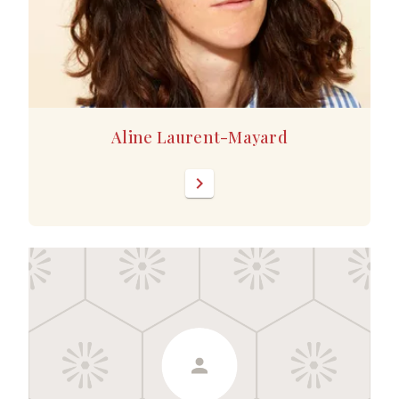
Aline Laurent-Mayard
chevron_right