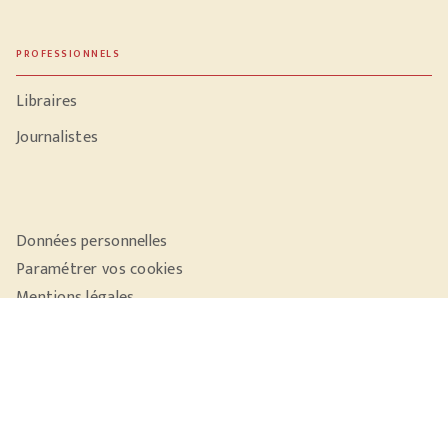
PROFESSIONNELS
Libraires
Journalistes
Données personnelles
Paramétrer vos cookies
Mentions légales
Conditions générales d'utilisation
Charte de référencement