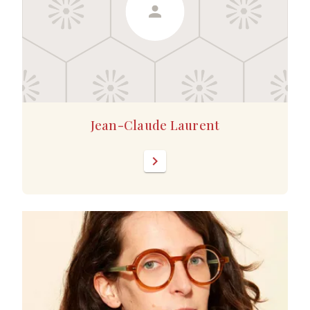
Jean-Claude Laurent
chevron_right