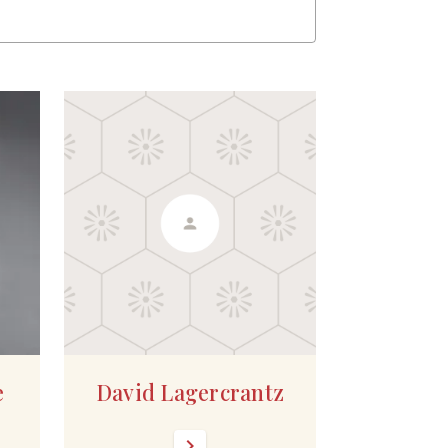
e
David Lagercrantz
chevron_right