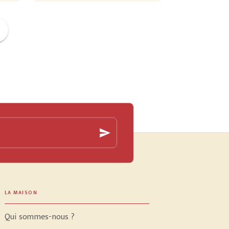
ge
send
LA MAISON
Qui sommes-nous ?