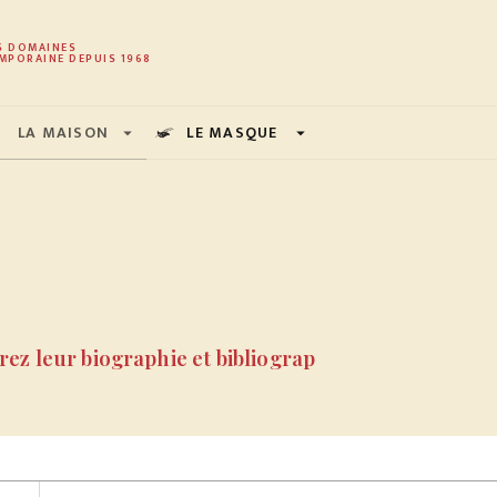
PIED DE PAGE
S DOMAINES
MPORAINE DEPUIS 1968
LA MAISON
LE MASQUE
arrow_drop_down
arrow_drop_down
ez leur biographie et bibliograp