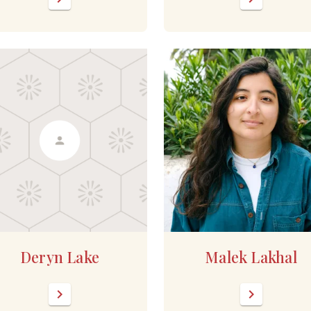
Deryn Lake
Malek Lakhal
chevron_right
chevron_right