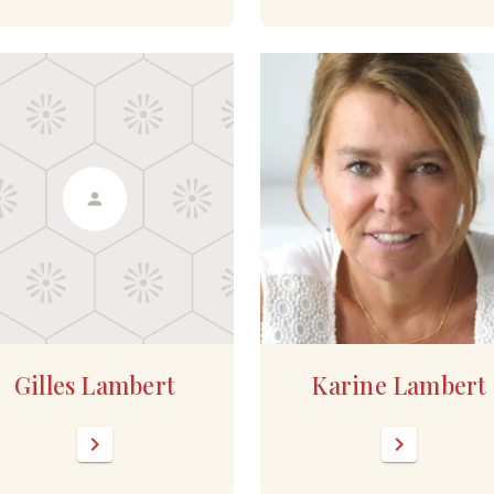
Gilles Lambert
Karine Lambert
chevron_right
chevron_right