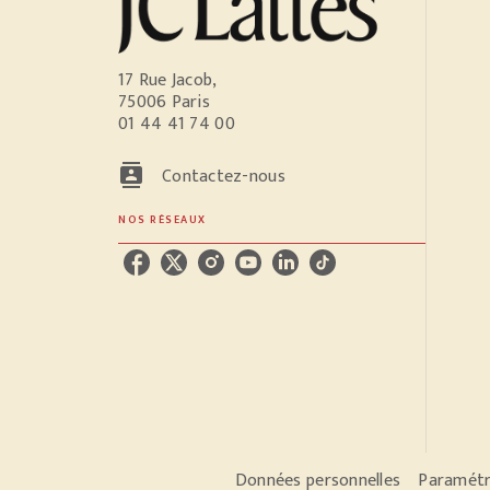
17 Rue Jacob,
75006 Paris
01 44 41 74 00
contacts
Contactez-nous
NOS RÉSEAUX
Données personnelles
Paramétr