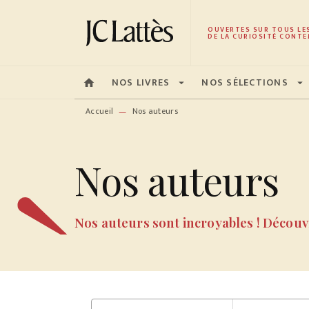
MENU
RECHERCHE
CONTENU
OUVERTES SUR TOUS LE
DE LA CURIOSITÉ CONTE
NOS LIVRES
NOS SÉLECTIONS
home
arrow_drop_down
arrow_drop_down
Accueil
Nos auteurs
—
Nos auteurs
Nos auteurs sont incroyables ! Découvr